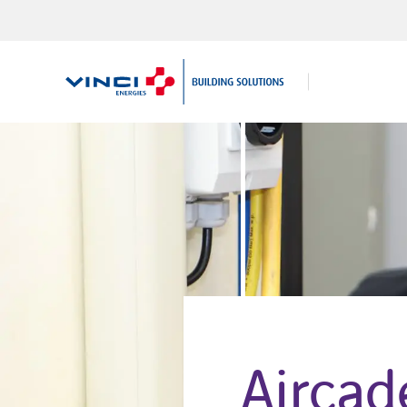
Zoeken
naar:
Airca